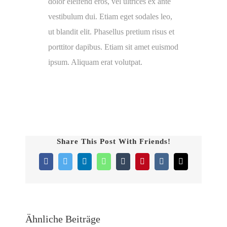
dolor eleifend eros, vel ultrices ex ante
vestibulum dui. Etiam eget sodales leo,
ut blandit elit. Phasellus pretium risus et
porttitor dapibus. Etiam sit amet euismod
ipsum. Aliquam erat volutpat.
Share This Post With Friends!
Facebook
Twitter
LinkedIn
WhatsApp
Tumblr
Pinterest
Vk
E-
Mail
Ähnliche Beiträge